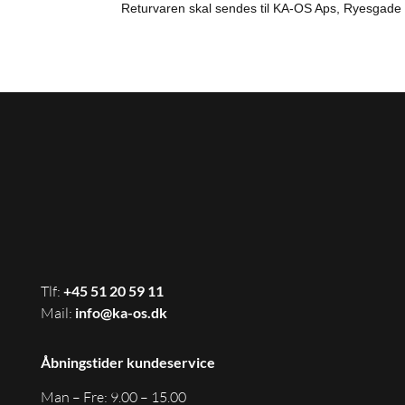
Returvaren skal sendes til KA-OS Aps, Ryesgade 1
Tlf:
+45
51 20 59 11
Mail:
info@ka-os.dk
Åbningstider kundeservice
Man – Fre: 9.00 – 15.00