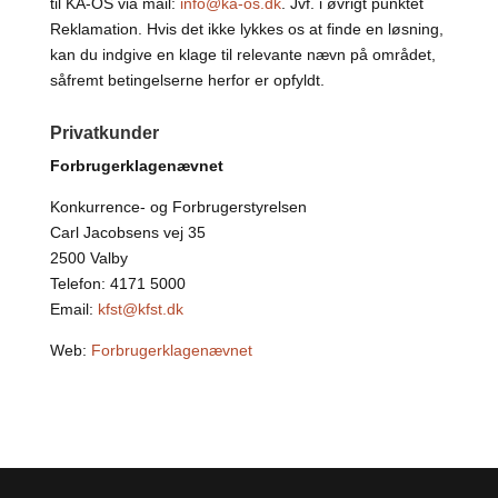
til KA-OS via mail:
info@ka-os.dk
. Jvf. i øvrigt punktet
Reklamation. Hvis det ikke lykkes os at finde en løsning,
kan du indgive en klage til relevante nævn på området,
såfremt betingelserne herfor er opfyldt.
Privatkunder
Forbrugerklagenævnet
Konkurrence- og Forbrugerstyrelsen
Carl Jacobsens vej 35
2500 Valby
Telefon: 4171 5000
Email:
kfst@kfst.dk
Web:
Forbrugerklagenævnet